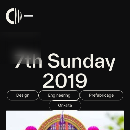
7th Sunday
2019
Design
Engineering
Prefabricage
On-site