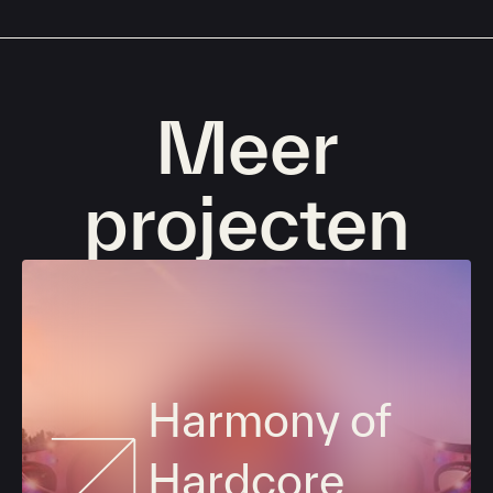
Meer
projecten
Harmony of
Hardcore