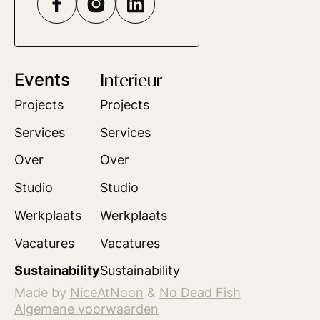
Events
Interieur
Projects
Projects
Services
Services
Over
Over
Studio
Studio
Werkplaats
Werkplaats
Vacatures
Vacatures
Sustainability
Sustainability
Made by
NiceAtNoon
&
No Dead Fish
Algemene voorwaarden