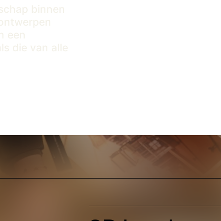
nschap binnen
t ontwerpen
n een
 die van alle