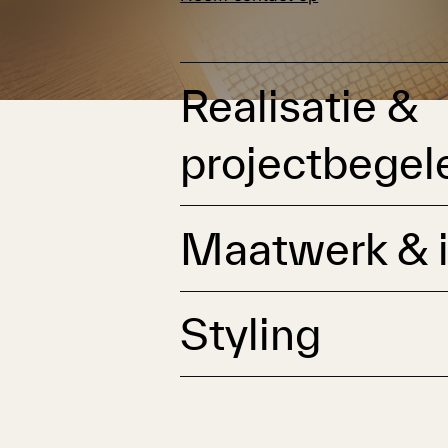
Realisatie &
projectbegel
Maatwerk & 
Styling
Finishing touch
Verlichting
Accessoires