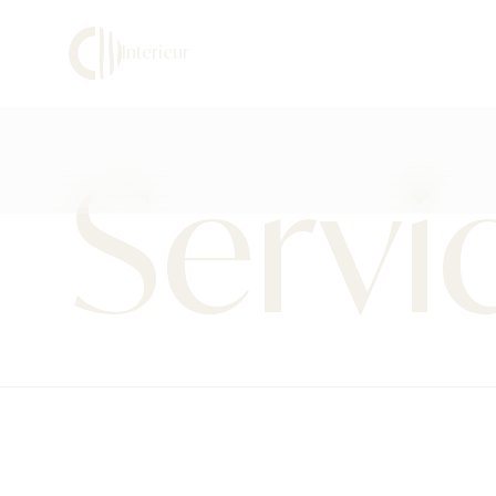
Interieur
projects
services
vacatur
over
Events
Servi