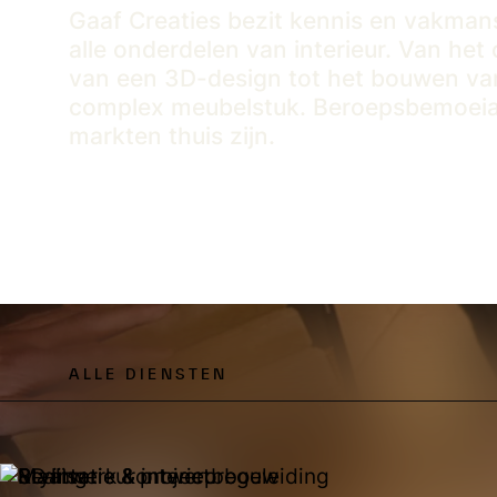
Gaaf Creaties bezit kennis en vakma
alle onderdelen van interieur. Van he
van een 3D-design tot het bouwen va
complex meubelstuk. Beroepsbemoeials
markten thuis zijn.
ALLE DIENSTEN