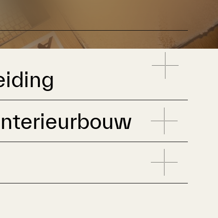
eiding
interieurbouw