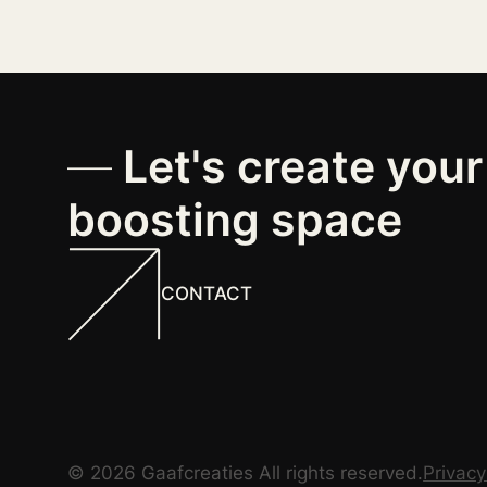
—
Let's create you
boosting space
CONTACT
©
2026
Gaafcreaties All rights reserved.
Privacy