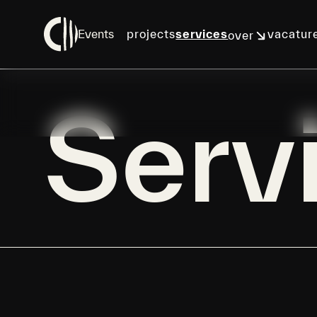
Events
projects
services
vacatur
over
Interieur
Serv