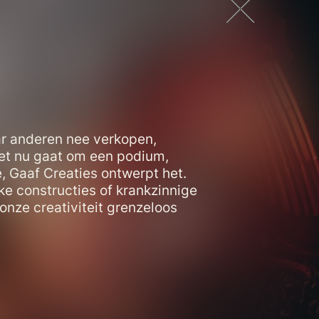
ar anderen nee verkopen,
het nu gaat om een podium,
e, Gaaf Creaties ontwerpt het.
ke constructies of krankzinnige
onze creativiteit grenzeloos