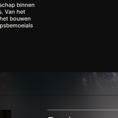
nschap binnen
s. Van het
t het bouwen
epsbemoeials